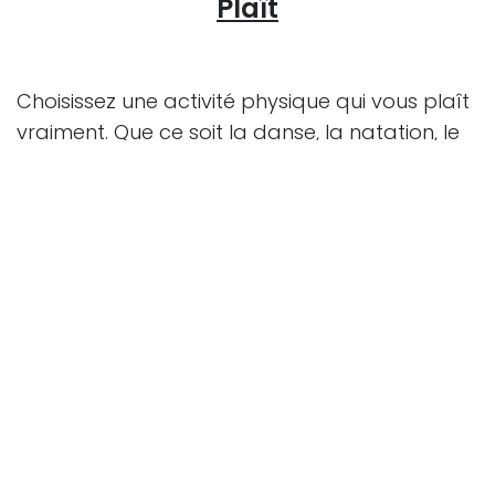
Plaît
Choisissez une activité physique qui vous plaît
vraiment. Que ce soit la danse, la natation, le
yoga ou la randonnée, trouver une activité
que vous aimez rendra l'exercice beaucoup
plus agréable.
Fixer des Objectifs Réalistes
Établissez des objectifs atteignables et
progressifs. Commencez par de petites
étapes et augmentez graduellement