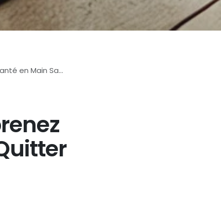
s Quitter Votre Maison
prenez
Quitter