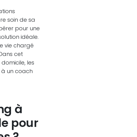
ations
dre soin de sa
ibérer pour une
olution idéale.
de vie chargé
Dans cet
domicile, les
el à un coach
ing à
le pour
es ?